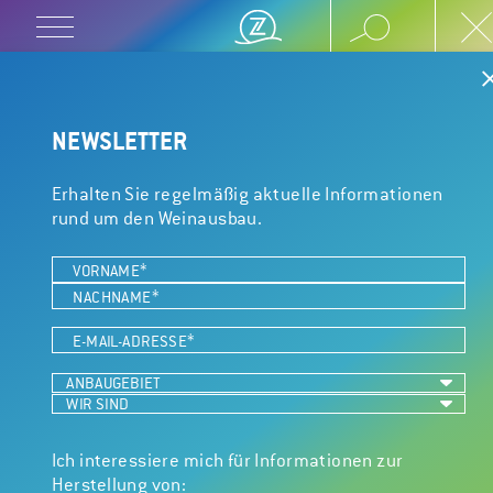
← HOME
/
PRODUKTE
/
WEIN
/
TANNINE
/
TANNIN FT
NEWSLETTER
TANNIN FT
Erhalten Sie regelmäßig aktuelle Informationen
rund um den Weinausbau.
ZUSTIMMUNG VERWALTEN
Getoastetes Eichentannin mit runder Gerbstoffstruktur zur
Um dir ein optimales Erlebnis zu bieten, verwenden wir Technologien wie Cookies, um
Zugabe vor der Füllung. Es gibt den Weinen Struktur und
Geräteinformationen zu speichern und/oder darauf zuzugreifen. Wenn du diesen
Volumen und steigert die Komplexität von Rotweinen und
Technologien zustimmst, können wir Daten wie das Surfverhalten oder eindeutige IDs auf
Ich interessiere mich für Informationen zur
kräftigen Weißweinen.
dieser Website verarbeiten. Wenn du deine Einwillligung nicht erteilst oder zurückziehst,
Herstellung von:
können bestimmte Merkmale und Funktionen beeinträchtigt werden.