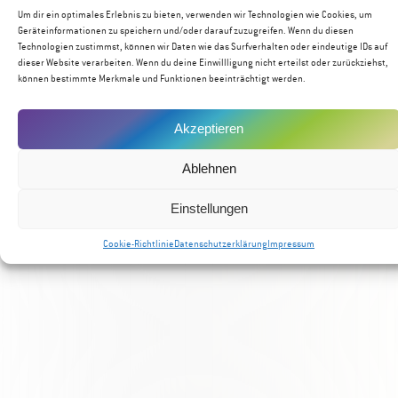
Um dir ein optimales Erlebnis zu bieten, verwenden wir Technologien wie Cookies, um
Geräteinformationen zu speichern und/oder darauf zuzugreifen. Wenn du diesen
IOC GLUTAROM
Technologien zustimmst, können wir Daten wie das Surfverhalten oder eindeutige IDs auf
dieser Website verarbeiten. Wenn du deine Einwillligung nicht erteilst oder zurückziehst,
können bestimmte Merkmale und Funktionen beeinträchtigt werden.
Nährstoff aus inaktivierten, glutathionreichen Hefen für
Aromaschutz und Fülle.
Akzeptieren
Ablehnen
Einstellungen
Cookie-Richtlinie
Datenschutzerklärung
Impressum
IOC HYDRA PC +
Gärungsaktivator mit hohem Sterolgehalt zur Rehydrierung
der Hefen vor der 2. Gärung.