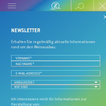
SEKT
← HOME
/
PRODUKTE
/
SEKT
Prickelnder Genuss braucht gutes Handwerk – und
NEWSLETTER
zuverlässige Produkte.
Erhalten Sie regelmäßig aktuelle Informationen
rund um den Weinausbau.
IOC 18-2007
Hefe für Flaschengärung auch bei schwierigsten
Bedingungen.
Ich interessiere mich für Informationen zur
Herstellung von: