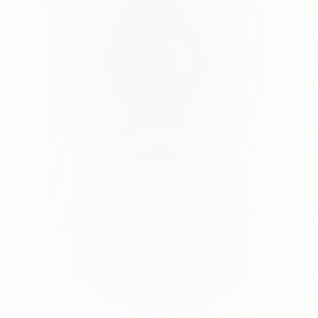
IOC PHOSPHATES MAZURE
Hilfsmittel zur Verbesserung der Depotbildung.
IOC SOLUTION ST
Tannin zur Verbesserung der Lagerfähigkeit der Sekte.