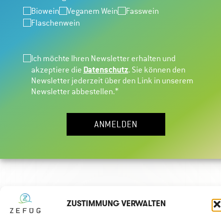
Biowein
Veganem Wein
Fasswein
IOC CLARIFIANT S
Flaschenwein
Rüttelhilfe auf Basis von Natriumbentonit.
Ich möchte Ihren Newsletter erhalten und
Datenschutz
akzeptiere die
. Sie können den
Newsletter jederzeit über den Link in unserem
Newsletter abbestellen.*
ANMELDEN
IOC CLARIFIANT XL
Rüttelhilfe aus Bentonit und Silikat für kompaktes Depot.
ZUSTIMMUNG VERWALTEN